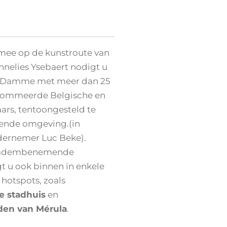
ee op de kunstroute van
nelies Ysebaert nodigt u
te Damme met meer dan 25
nommeerde Belgische en
ars, tentoongesteld te
ende omgeving.(in
ernemer Luc Beke).
gs adembenemende
t u ook binnen in enkele
 hotspots, zoals
e stadhuis
en
den van Mérula
.