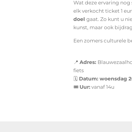
Wat deze ervaring nog s
elk verkocht ticket 1 eu
doel
gaat. Zo kunt u ni
kunst, maar ook bijdra
Een zomers culturele b
📍
A
dres:
Blauwezaalho
fiets
🗓
Datum
:
woensdag 2
🎟
U
u
r:
vanaf 14u