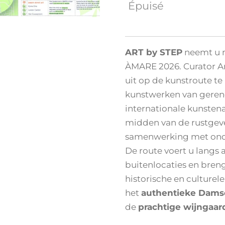
Épuisé
ART by STEP
neemt u m
ÀMARE 2026. Curator An
uit op de kunstroute 
kunstwerken van gere
internationale kunstena
midden van de rustgev
samenwerking met ond
De route voert u lan
buitenlocaties en breng
historische en culturele
het
authentieke Dams
de
prachtige wijngaar