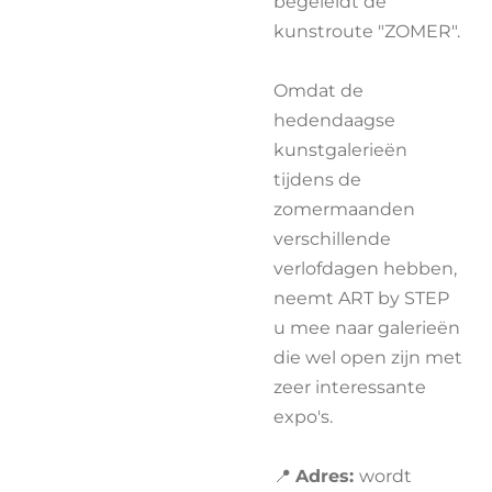
begeleidt de
kunstroute "ZOMER".
Omdat de
hedendaagse
kunstgalerieën
tijdens de
zomermaanden
verschillende
verlofdagen hebben,
neemt ART by STEP
u mee naar galerieën
die wel open zijn met
zeer interessante
expo's.
📍
A
dres:
wordt