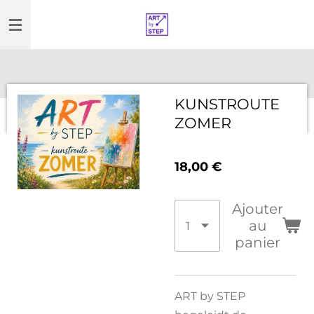
Passer
au
contenu
principal
KUNSTROUTE
ZOMER
18,00 €
Ajouter
au
panier
ART by STEP