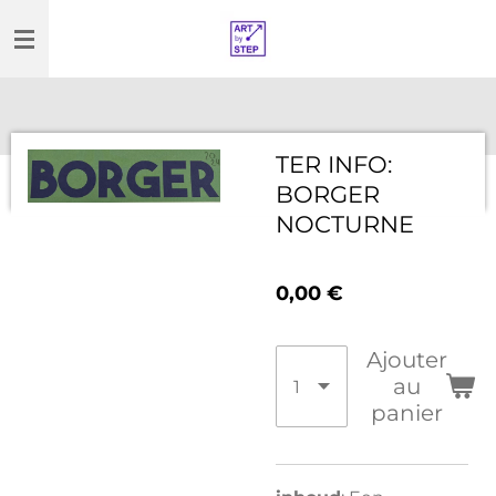
Passer
au
contenu
principal
TER INFO:
BORGER
NOCTURNE
0,00 €
Ajouter
au
panier