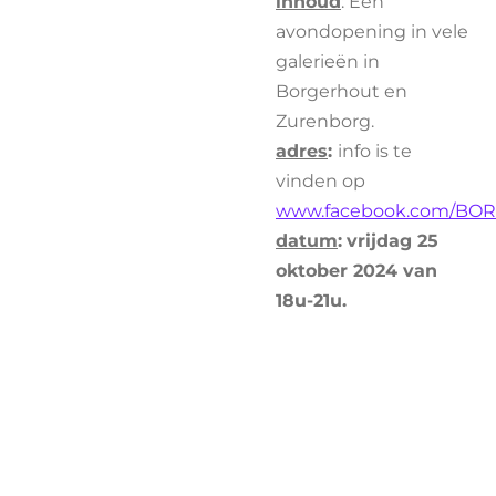
inhoud
: Een
avondopening in vele
galerieën in
Borgerhout en
Zurenborg.
adres
:
info is te
vinden op
www.facebook.com/BO
datum
:
vrijdag 25
oktober 2024 van
18u-21u.