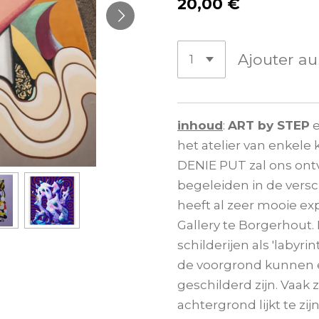
20,00 €
Ajouter au
inhoud
:
ART by STEP
e
het atelier van enkele
DENIE PUT zal ons on
begeleiden in de versc
heeft al zeer mooie ex
Gallery te Borgerhout. 
schilderijen als 'labyr
de voorgrond kunnen e
geschilderd zijn. Vaak 
achtergrond lijkt te zij