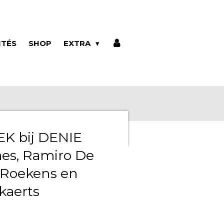
ITÉS
SHOP
EXTRA
K bij DENIE
aes, Ramiro De
 Roekens en
kaerts