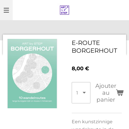
Passer
au
contenu
principal
E-ROUTE
BORGERHOUT
8,00 €
Ajouter
au
panier
Een kunstzinnige