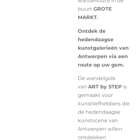
wandelroute in de
buurt
GROTE
MARKT.
Ontdek de
hedendaagse
kunstgalerieën van
Antwerpen via een
route op uw gsm.
De wandelgids
van
ART by STEP
is
gemaakt voor
kunstliefhebbers die
de hedendaagse
kunstscene van
Antwerpen willen
ontdekken.