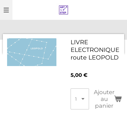
Passer
au
contenu
principal
LIVRE
ELECTRONIQUE
route LEOPOLD
5,00 €
Ajouter
au
panier