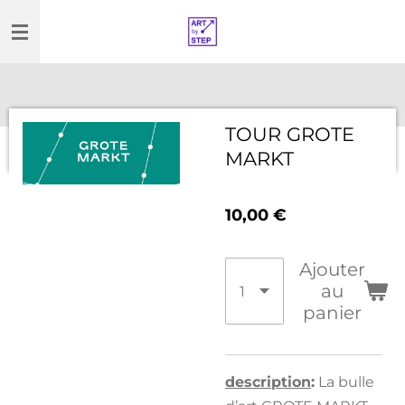
Passer
au
contenu
principal
TOUR GROTE
MARKT
10,00 €
Ajouter
au
panier
description
:
La bulle