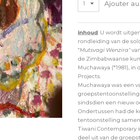
Ajouter au
inhoud
: U wordt uitge
rondleiding van de sol
"
Mutsvagi Wenzira"
van
de Zimbabwaanse kuns
Muchawaya (°1981), in 
Projects.
Muchawaya was een va
groepstentoonstelling
sindsdien een nieuw o
Ondertussen had de k
tentoonstelling samen
Tiwani Contemporary i
deel uit van de groeps