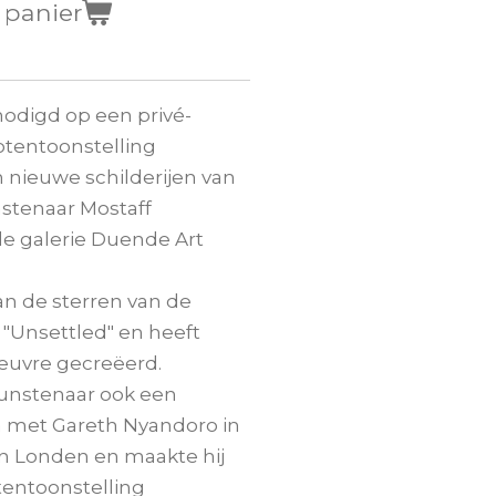
 panier
nodigd op een privé-
otentoonstelling
 nieuwe schilderijen van
tenaar Mostaff
de galerie Duende Art
n de sterren van de
 "Unsettled" en heeft
euvre gecreëerd.
unstenaar ook een
 met Gareth Nyandoro in
n Londen en maakte hij
tentoonstelling